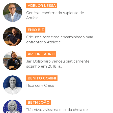
ADELOR LESSA
Genésio confirmado suplente de
Antídio
ENIO BIZ
Criciúma tem time encaminhado para
enfrentar o Athletic
ARTUR FABRO
Jair Bolsonaro venceu praticamente
sozinho em 2018; a...
BENITO GORINI
Rico com Creso
BETH JOÃO
‘7.1’: viva, vivíssima e ainda cheia de