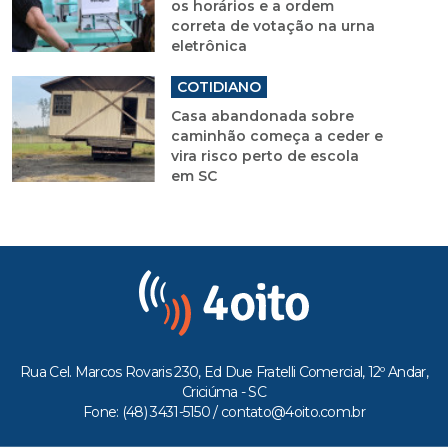
os horários e a ordem
correta de votação na urna
eletrônica
COTIDIANO
Casa abandonada sobre
caminhão começa a ceder e
vira risco perto de escola
em SC
Rua Cel. Marcos Rovaris 230, Ed Due Fratelli Comercial, 12º Andar,
Criciúma - SC
Fone: (48) 3431-5150 /
contato@4oito.com.br