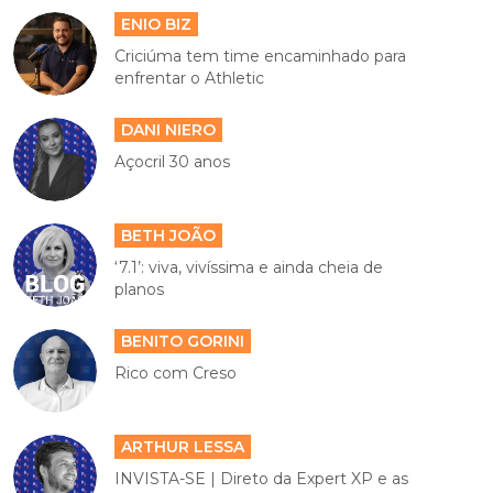
ENIO BIZ
Criciúma tem time encaminhado para
enfrentar o Athletic
DANI NIERO
Açocril 30 anos
BETH JOÃO
‘7.1’: viva, vivíssima e ainda cheia de
planos
BENITO GORINI
Rico com Creso
ARTHUR LESSA
INVISTA-SE | Direto da Expert XP e as