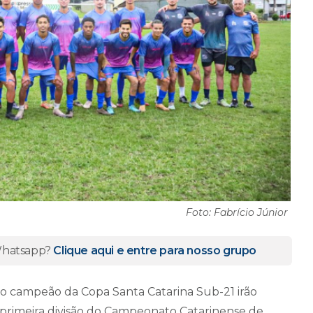
Foto: Fabrício Júnior
 Whatsapp?
Clique aqui e entre para nosso grupo
co campeão da Copa Santa Catarina Sub-21 irão
a primeira divisão do Campeonato Catarinense de