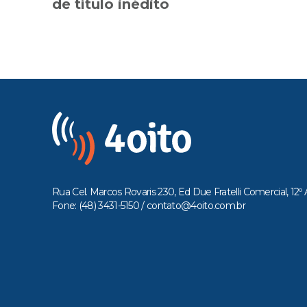
de título inédito
Rua Cel. Marcos Rovaris 230, Ed Due Fratelli Comercial, 12º 
Fone: (48) 3431-5150 /
contato@4oito.com.br