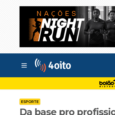
Abrir menu principal
4oito
ESPORTE
Da base pro profissi