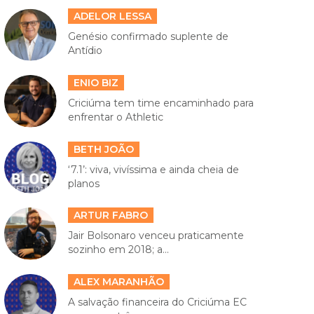
ADELOR LESSA
Genésio confirmado suplente de
Antídio
ENIO BIZ
Criciúma tem time encaminhado para
enfrentar o Athletic
BETH JOÃO
‘7.1’: viva, vivíssima e ainda cheia de
planos
ARTUR FABRO
Jair Bolsonaro venceu praticamente
sozinho em 2018; a...
ALEX MARANHÃO
A salvação financeira do Criciúma EC