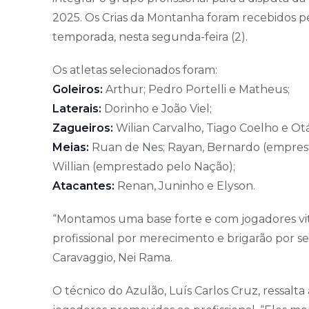
2025. Os Crias da Montanha foram recebidos pe
temporada, nesta segunda-feira (2).
Os atletas selecionados foram:
Goleiros:
Arthur; Pedro Portelli e Matheus;
Laterais:
Dorinho e João Viel;
Zagueiros:
Wilian Carvalho, Tiago Coelho e Otá
Meias:
Ruan de Nes; Rayan, Bernardo (empres
Willian (emprestado pelo Nação);
Atacantes:
Renan, Juninho e Elyson.
“Montamos uma base forte e com jogadores vit
profissional por merecimento e brigarão por se
Caravaggio, Nei Rama.
O técnico do Azulão, Luís Carlos Cruz, ressalt