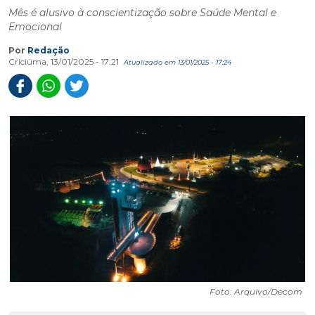
Mês é alusivo à conscientização sobre Saúde Mental e
Emocional
Por
Redação
Criciúma, 13/01/2025 - 17:21
Atualizado em 13/01/2025 - 17:24
Foto: Arquivo/Decom