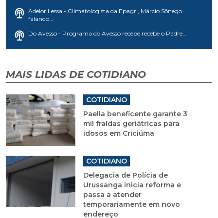
Adelor Lessa - Climatologista da Epagri, Márcio Sônego
falando...
Do Avesso - Programa do Avesso recebe recebe o Padre...
MAIS LIDAS DE COTIDIANO
COTIDIANO
Paella beneficente garante 3
mil fraldas geriátricas para
idosos em Criciúma
COTIDIANO
Delegacia de Polícia de
Urussanga inicia reforma e
passa a atender
temporariamente em novo
endereço