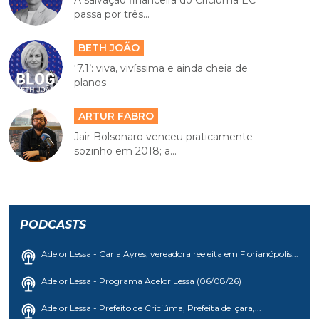
passa por três...
BETH JOÃO
‘7.1’: viva, vivíssima e ainda cheia de
planos
ARTUR FABRO
Jair Bolsonaro venceu praticamente
sozinho em 2018; a...
PODCASTS
Adelor Lessa - Carla Ayres, vereadora reeleita em Florianópolis...
Adelor Lessa - Programa Adelor Lessa (06/08/26)
Adelor Lessa - Prefeito de Criciúma, Prefeita de Içara,...