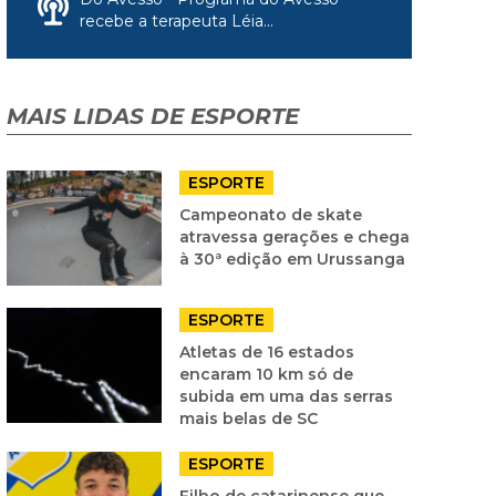
recebe a terapeuta Léia...
MAIS LIDAS DE ESPORTE
ESPORTE
Campeonato de skate
atravessa gerações e chega
à 30ª edição em Urussanga
ESPORTE
Atletas de 16 estados
encaram 10 km só de
subida em uma das serras
mais belas de SC
ESPORTE
Filho de catarinense que