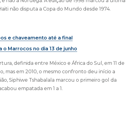
iti, e não a Noruega. A edição de 1998 marcou a última
Haiti não disputa a Copa do Mundo desde 1974.
os e chaveamento até a final
a o Marrocos no dia 13 de junho
tura, definida entre México e África do Sul, em 11 de
ho, mas em 2010, o mesmo confronto deu início a
ão, Siphiwe Tshabalala marcou o primeiro gol da
 acabou empatada em 1 a 1.