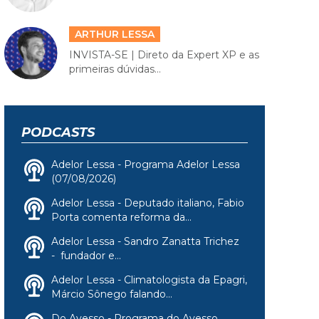
ARTHUR LESSA
INVISTA-SE | Direto da Expert XP e as
primeiras dúvidas...
PODCASTS
Adelor Lessa - Programa Adelor Lessa
(07/08/2026)
Adelor Lessa - Deputado italiano, Fabio
Porta comenta reforma da...
Adelor Lessa - Sandro Zanatta Trichez
- fundador e...
Adelor Lessa - Climatologista da Epagri,
Márcio Sônego falando...
Do Avesso - Programa do Avesso