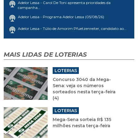
Adelor Lessa - Carol De Toni apresenta prioridades da
campanha...
Adelor Lessa - Programa Adelor Lessa (05/08/26)
Adelor Lessa - Túlio de Amorim Pfuetzenreiter, candidato ao...
MAIS LIDAS DE LOTERIAS
LOTERIAS
Concurso 3040 da Mega-
Sena: veja os números
sorteados nesta terça-feira
(4)
LOTERIAS
Mega-Sena sorteia R$ 135
milhões nesta terça-feira