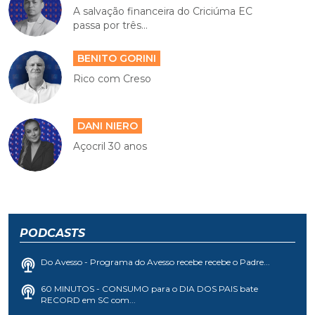
A salvação financeira do Criciúma EC
passa por três...
BENITO GORINI
Rico com Creso
DANI NIERO
Açocril 30 anos
PODCASTS
Do Avesso - Programa do Avesso recebe recebe o Padre...
60 MINUTOS - CONSUMO para o DIA DOS PAIS bate
RECORD em SC com...