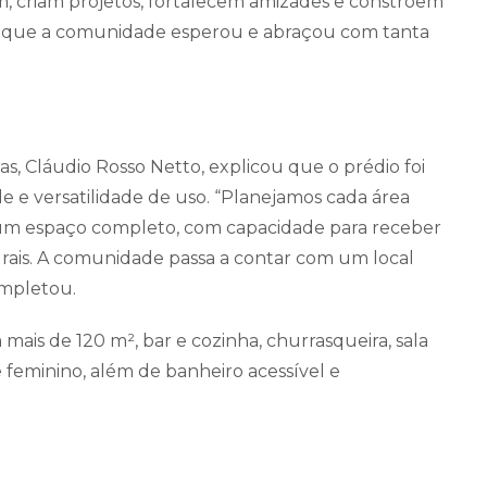
m, criam projetos, fortalecem amizades e constroem
a que a comunidade esperou e abraçou com tanta
as, Cláudio Rosso Netto, explicou que o prédio foi
de e versatilidade de uso. “Planejamos cada área
 um espaço completo, com capacidade para receber
lturais. A comunidade passa a contar com um local
ompletou.
ais de 120 m², bar e cozinha, churrasqueira, sala
 feminino, além de banheiro acessível e