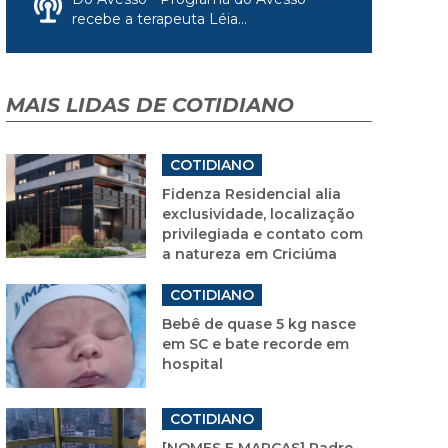
recebe a terapeuta Léia...
MAIS LIDAS DE COTIDIANO
COTIDIANO
Fidenza Residencial alia
exclusividade, localização
privilegiada e contato com
a natureza em Criciúma
COTIDIANO
Bebê de quase 5 kg nasce
em SC e bate recorde em
hospital
COTIDIANO
[NOMES E MARCAS] Padre