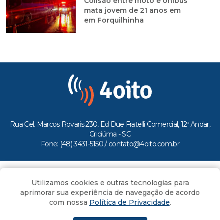
Colisão entre moto e ônibus
mata jovem de 21 anos em
em Forquilhinha
Rua Cel. Marcos Rovaris 230, Ed Due Fratelli Comercial, 12º Andar,
Criciúma - SC
Fone: (48) 3431-5150 /
contato@4oito.com.br
Copyright © 2026.
Utilizamos cookies e outras tecnologias para
Todos os direitos reservados ao Portal 4oito
aprimorar sua experiência de navegação de acordo
com nossa
Política de Privacidade
.