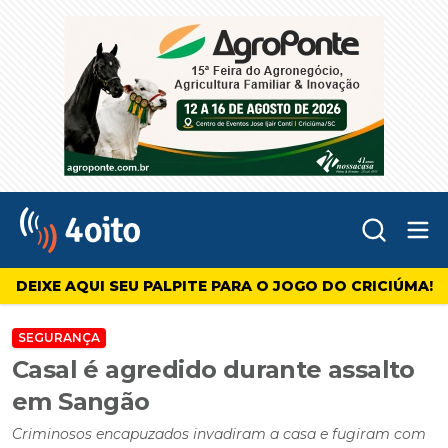
Abr
4oito
DEIXE AQUI SEU PALPITE PARA O JOGO DO CRICIÚMA!
SEGURANÇA
Casal é agredido durante assalto
em Sangão
Criminosos encapuzados invadiram a casa e fugiram com