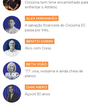
Criciúma tem time encaminhado para
enfrentar o Athletic
ALEX MARANHÃO
A salvação financeira do Criciúma EC
passa por três...
BENITO GORINI
Rico com Creso
BETH JOÃO
‘7.1’: viva, vivíssima e ainda cheia de
planos
DANI NIERO
Açocril 30 anos