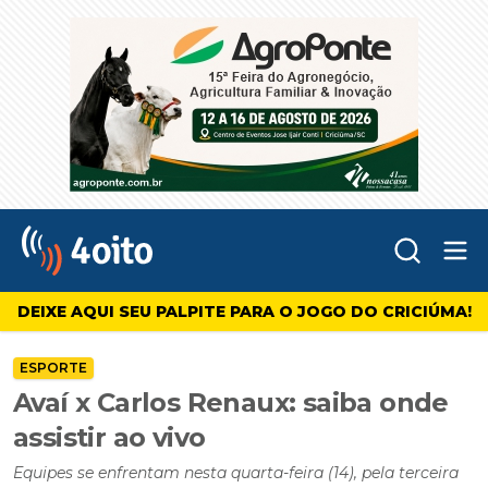
Abr
4oito
DEIXE AQUI SEU PALPITE PARA O JOGO DO CRICIÚMA!
ESPORTE
Avaí x Carlos Renaux: saiba onde
assistir ao vivo
Equipes se enfrentam nesta quarta-feira (14), pela terceira