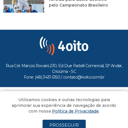
pelo Campeonato Brasileiro
Rua Cel. Marcos Rovaris 230, Ed Due Fratelli Comercial, 12º Andar,
Criciúma - SC
Fone: (48) 3431-5150 /
contato@4oito.com.br
Copyright © 2026.
Utilizamos cookies e outras tecnologias para
Todos os direitos reservados ao Portal 4oito
aprimorar sua experiência de navegação de acordo
com nossa
Política de Privacidade
.
PROSSEGUIR