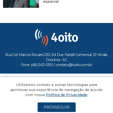
especial
Rua Cel. Marcos Rovaris 230, Ed Due Fratelli Comercial, 12º Andar,
Criciúma - SC
Fone: (48) 3431-5150 /
contato@4oito.com.br
Copyright © 2026.
Utilizamos cookies e outras tecnologias para
Todos os direitos reservados ao Portal 4oito
aprimorar sua experiência de navegação de acordo
com nossa
Política de Privacidade
.
PROSSEGUIR