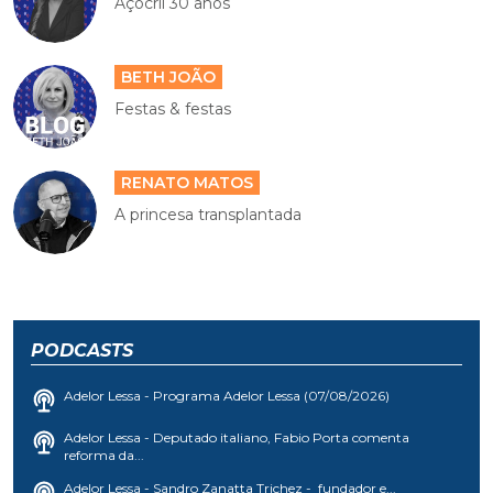
Açocril 30 anos
BETH JOÃO
Festas & festas
RENATO MATOS
A princesa transplantada
PODCASTS
Adelor Lessa - Programa Adelor Lessa (07/08/2026)
Adelor Lessa - Deputado italiano, Fabio Porta comenta
reforma da...
Adelor Lessa - Sandro Zanatta Trichez - fundador e...