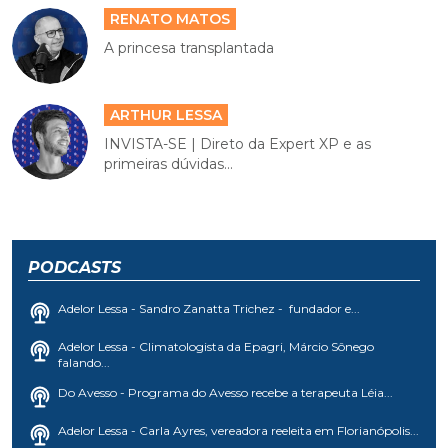
RENATO MATOS
A princesa transplantada
ARTHUR LESSA
INVISTA-SE | Direto da Expert XP e as
primeiras dúvidas...
PODCASTS
Adelor Lessa - Sandro Zanatta Trichez - fundador e...
Adelor Lessa - Climatologista da Epagri, Márcio Sônego
falando...
Do Avesso - Programa do Avesso recebe a terapeuta Léia...
Adelor Lessa - Carla Ayres, vereadora reeleita em Florianópolis...