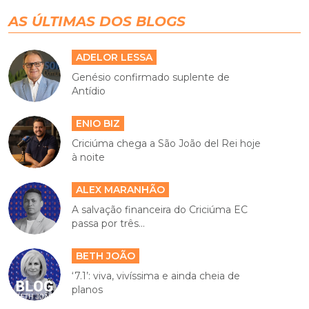
AS ÚLTIMAS DOS BLOGS
ADELOR LESSA
Genésio confirmado suplente de
Antídio
ENIO BIZ
Criciúma chega a São João del Rei hoje
à noite
ALEX MARANHÃO
A salvação financeira do Criciúma EC
passa por três...
BETH JOÃO
‘7.1’: viva, vivíssima e ainda cheia de
planos