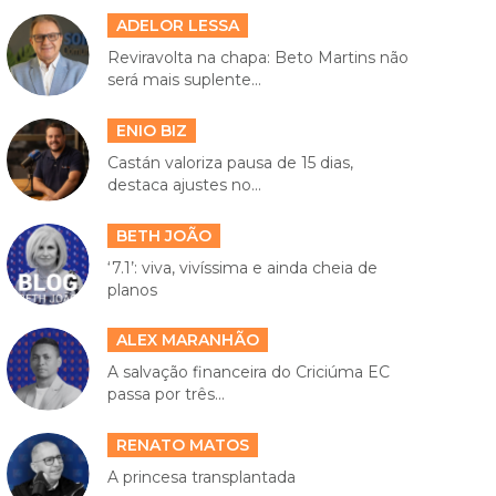
ADELOR LESSA
Reviravolta na chapa: Beto Martins não
será mais suplente...
ENIO BIZ
Castán valoriza pausa de 15 dias,
destaca ajustes no...
BETH JOÃO
‘7.1’: viva, vivíssima e ainda cheia de
planos
ALEX MARANHÃO
A salvação financeira do Criciúma EC
passa por três...
RENATO MATOS
A princesa transplantada