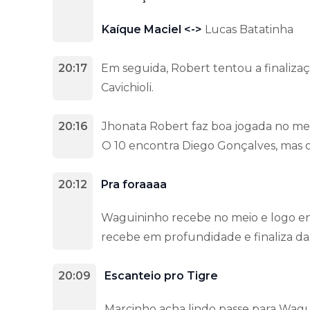
Kaíque Maciel <->
Lucas Batatinha
20:17
Em seguida, Robert tentou a finaliza
Cavichioli.
20:16
Jhonata Robert faz boa jogada no mei
O 10 encontra Diego Gonçalves, mas 
20:12
Pra foraaaa
Waguininho recebe no meio e logo en
recebe em profundidade e finaliza da 
20:09
Escanteio pro Tigre
Marcinho acha lindo passe para Wagui