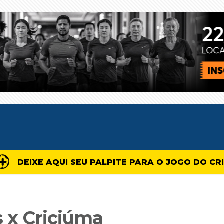
DEIXE AQUI SEU PALPITE PARA O JOGO DO CR
s x Criciúma