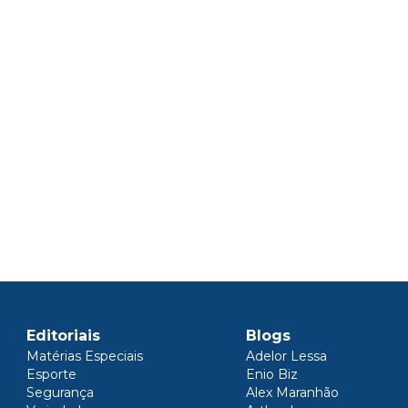
Editoriais
Blogs
Matérias Especiais
Adelor Lessa
Esporte
Enio Biz
Segurança
Alex Maranhão