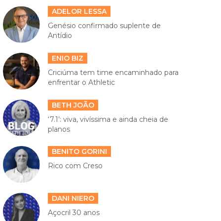
ADELOR LESSA
Genésio confirmado suplente de
Antídio
ENIO BIZ
Criciúma tem time encaminhado para
enfrentar o Athletic
BETH JOÃO
‘7.1’: viva, vivíssima e ainda cheia de
planos
BENITO GORINI
Rico com Creso
DANI NIERO
Açocril 30 anos