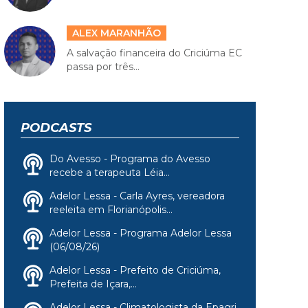
ALEX MARANHÃO
A salvação financeira do Criciúma EC
passa por três...
PODCASTS
Do Avesso - Programa do Avesso
recebe a terapeuta Léia...
Adelor Lessa - Carla Ayres, vereadora
reeleita em Florianópolis...
Adelor Lessa - Programa Adelor Lessa
(06/08/26)
Adelor Lessa - Prefeito de Criciúma,
Prefeita de Içara,...
Adelor Lessa - Climatologista da Epagri,