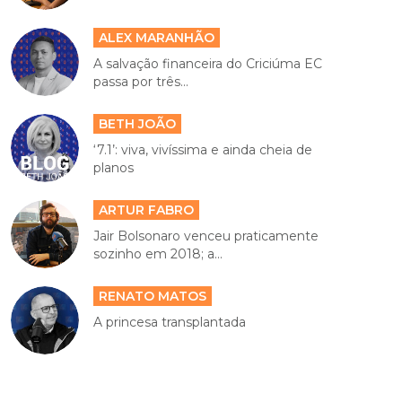
ALEX MARANHÃO
A salvação financeira do Criciúma EC
passa por três...
BETH JOÃO
‘7.1’: viva, vivíssima e ainda cheia de
planos
ARTUR FABRO
Jair Bolsonaro venceu praticamente
sozinho em 2018; a...
RENATO MATOS
A princesa transplantada