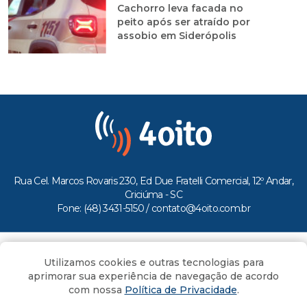
Cachorro leva facada no
peito após ser atraído por
assobio em Siderópolis
Rua Cel. Marcos Rovaris 230, Ed Due Fratelli Comercial, 12º Andar,
Criciúma - SC
Fone: (48) 3431-5150 /
contato@4oito.com.br
Copyright © 2026.
Utilizamos cookies e outras tecnologias para
Todos os direitos reservados ao Portal 4oito
aprimorar sua experiência de navegação de acordo
com nossa
Política de Privacidade
.