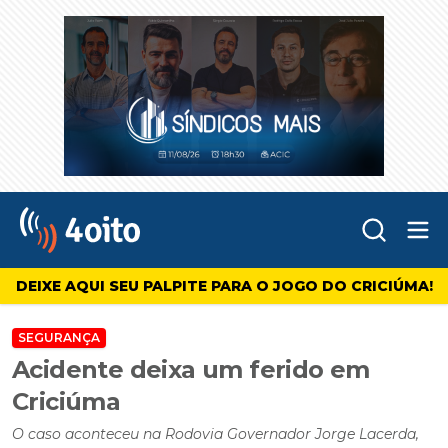
Abr
4oito
DEIXE AQUI SEU PALPITE PARA O JOGO DO CRICIÚMA!
SEGURANÇA
Acidente deixa um ferido em
Criciúma
O caso aconteceu na Rodovia Governador Jorge Lacerda,