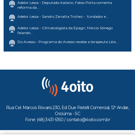
Adelor Lessa - Deputado italiano, Fabio Porta comenta
reforma da...
Adelor Lessa - Sandro Zanatta Trichez - fundador e...
Adelor Lessa - Climatologista da Epagri, Márcio Sônego
falando...
Do Avesso - Programa do Avesso recebe a terapeuta Léia...
Rua Cel. Marcos Rovaris 230, Ed Due Fratelli Comercial, 12º Andar,
Criciúma - SC
Fone: (48) 3431-5150 /
contato@4oito.com.br