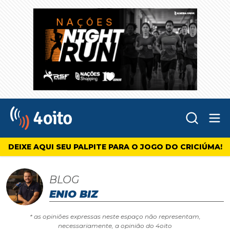
Abr
4oito
DEIXE AQUI SEU PALPITE PARA O JOGO DO CRICIÚMA!
BLOG
ENIO BIZ
* as opiniões expressas neste espaço não representam,
necessariamente, a opinião do 4oito