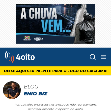
Abr
4oito
DEIXE AQUI SEU PALPITE PARA O JOGO DO CRICIÚMA!
BLOG
ENIO BIZ
* as opiniões expressas neste espaço não representam,
necessariamente, a opinião do 4oito