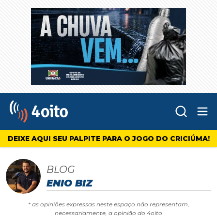
Abr
4oito
DEIXE AQUI SEU PALPITE PARA O JOGO DO CRICIÚMA!
BLOG
ENIO BIZ
* as opiniões expressas neste espaço não representam,
necessariamente, a opinião do 4oito