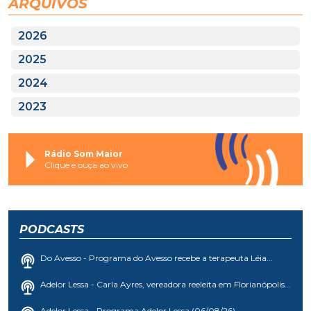
ARQUIVOS
2026
2025
2024
2023
Rádio Som Maior
Clique e ouça ao vivo
PODCASTS
Do Avesso - Programa do Avesso recebe a terapeuta Léia...
Adelor Lessa - Carla Ayres, vereadora reeleita em Florianópolis...
Adelor Lessa - Programa Adelor Lessa (06/08/26)