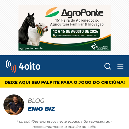
Abr
4oito
DEIXE AQUI SEU PALPITE PARA O JOGO DO CRICIÚMA!
BLOG
ENIO BIZ
* as opiniões expressas neste espaço não representam,
necessariamente, a opinião do 4oito