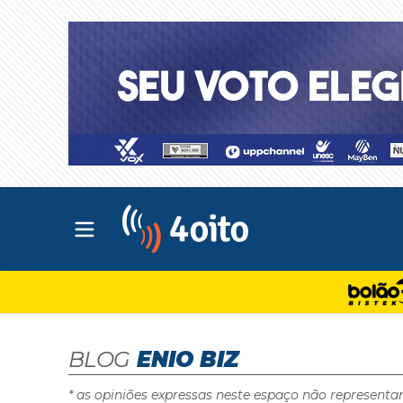
Abrir menu principal
4oito
BLOG
ENIO BIZ
* as opiniões expressas neste espaço não representa