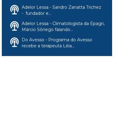
Adelor Lessa - Sandro Zanatta Trichez
- fundador e...
Adelor Lessa - Climatologista da Epagri,
Márcio Sônego falando...
Do Avesso - Programa do Avesso
recebe a terapeuta Léia...