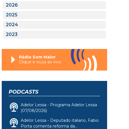
2026
2025
2024
2023
Rádio Som Maior
Clique e ouça ao vivo
PODCASTS
Adelor Lessa - Programa Adelor Lessa
(07/08/2026)
Adelor Lessa - Deputado italiano, Fabio
Porta comenta reforma da...