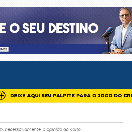
DEIXE AQUI SEU PALPITE PARA O JOGO DO CR
m, necessariamente, a opinião do 4oito