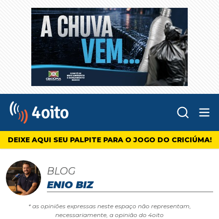
Abr
4oito
DEIXE AQUI SEU PALPITE PARA O JOGO DO CRICIÚMA!
BLOG
ENIO BIZ
* as opiniões expressas neste espaço não representam,
necessariamente, a opinião do 4oito