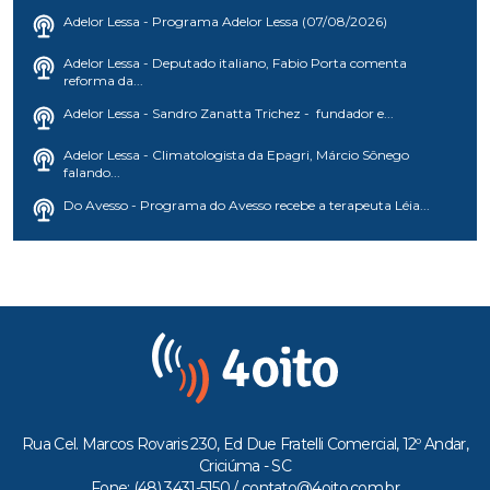
Adelor Lessa - Programa Adelor Lessa (07/08/2026)
Adelor Lessa - Deputado italiano, Fabio Porta comenta
reforma da...
Adelor Lessa - Sandro Zanatta Trichez - fundador e...
Adelor Lessa - Climatologista da Epagri, Márcio Sônego
falando...
Do Avesso - Programa do Avesso recebe a terapeuta Léia...
Rua Cel. Marcos Rovaris 230, Ed Due Fratelli Comercial, 12º Andar,
Criciúma - SC
Fone: (48) 3431-5150 /
contato@4oito.com.br