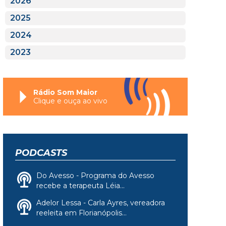
2026
2025
2024
2023
Rádio Som Maior
Clique e ouça ao vivo
PODCASTS
Do Avesso - Programa do Avesso
recebe a terapeuta Léia...
Adelor Lessa - Carla Ayres, vereadora
reeleita em Florianópolis...