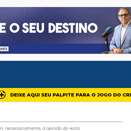
DEIXE AQUI SEU PALPITE PARA O JOGO DO CR
m, necessariamente, a opinião do 4oito