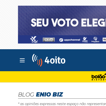
Abrir menu principal
4oito
BLOG
ENIO BIZ
* as opiniões expressas neste espaço não representa