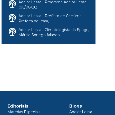
Adelor Lessa - Programa Adelor Lessa
(06/08/26)
Adelor Lessa - Prefeito de Criciúma,
Prefeita de Içara,...
Adelor Lessa - Climatologista da Epagri,
Márcio Sônego falando...
Editoriais
Blogs
Matérias Especiais
Adelor Lessa