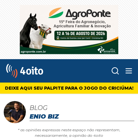
Abr
4oito
DEIXE AQUI SEU PALPITE PARA O JOGO DO CRICIÚMA!
BLOG
ENIO BIZ
* as opiniões expressas neste espaço não representam,
necessariamente, a opinião do 4oito