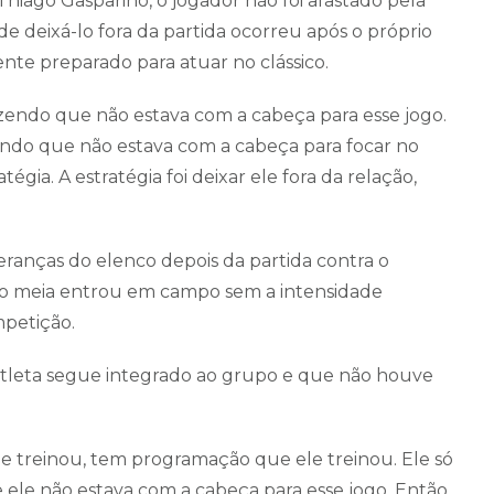
hiago Gasparino, o jogador não foi afastado pela
de deixá-lo fora da partida ocorreu após o próprio
te preparado para atuar no clássico.
zendo que não estava com a cabeça para esse jogo.
ndo que não estava com a cabeça para focar no
gia. A estratégia foi deixar ele fora da relação,
deranças do elenco depois da partida contra o
 o meia entrou em campo sem a intensidade
petição.
 atleta segue integrado ao grupo e que não houve
 treinou, tem programação que ele treinou. Ele só
e ele não estava com a cabeça para esse jogo. Então