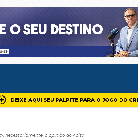
DEIXE AQUI SEU PALPITE PARA O JOGO DO CR
m, necessariamente, a opinião do 4oito