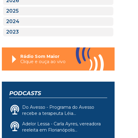
2026
2025
2024
2023
Rádio Som Maior
Clique e ouça ao vivo
PODCASTS
Do Avesso - Programa do Avesso
recebe a terapeuta Léia...
Adelor Lessa - Carla Ayres, vereadora
reeleita em Florianópolis...