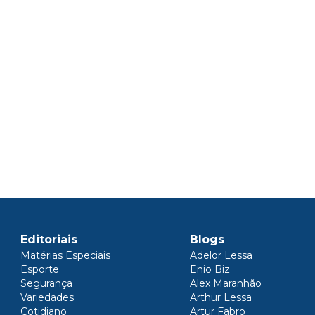
Editoriais
Blogs
Matérias Especiais
Adelor Lessa
Esporte
Enio Biz
Segurança
Alex Maranhão
Variedades
Arthur Lessa
Cotidiano
Artur Fabro