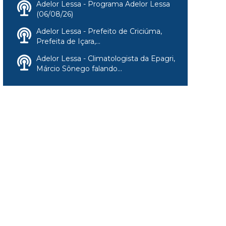
Adelor Lessa - Programa Adelor Lessa
(06/08/26)
Adelor Lessa - Prefeito de Criciúma,
Prefeita de Içara,...
Adelor Lessa - Climatologista da Epagri,
Márcio Sônego falando...