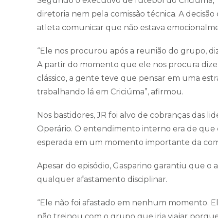
Segundo o executivo de futebol do Criciúma, T
diretoria nem pela comissão técnica. A decisão 
atleta comunicar que não estava emocionalmen
“Ele nos procurou após a reunião do grupo, di
A partir do momento que ele nos procura dize
clássico, a gente teve que pensar em uma estraté
trabalhando lá em Criciúma”, afirmou.
Nos bastidores, JR foi alvo de cobranças das li
Operário. O entendimento interno era de que
esperada em um momento importante da com
Apesar do episódio, Gasparino garantiu que o
qualquer afastamento disciplinar.
“Ele não foi afastado em nenhum momento. Ele
não treinou com o grupo que iria viajar porqu