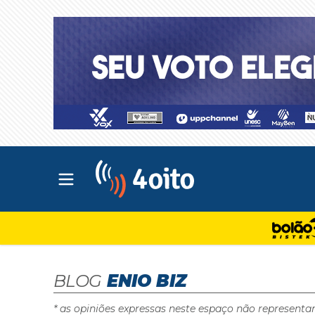
Abrir menu principal
4oito
BLOG
ENIO BIZ
* as opiniões expressas neste espaço não representa