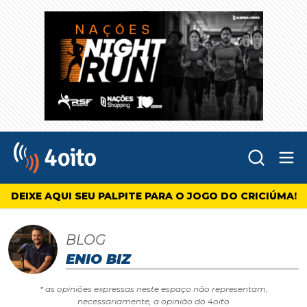
Abr
4oito
DEIXE AQUI SEU PALPITE PARA O JOGO DO CRICIÚMA!
BLOG
ENIO BIZ
* as opiniões expressas neste espaço não representam,
necessariamente, a opinião do 4oito