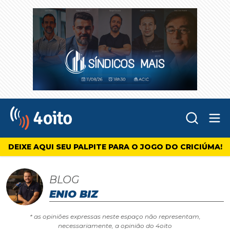
Abr
4oito
DEIXE AQUI SEU PALPITE PARA O JOGO DO CRICIÚMA!
BLOG
ENIO BIZ
* as opiniões expressas neste espaço não representam,
necessariamente, a opinião do 4oito