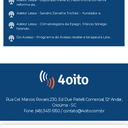
reforma da...
Adelor Lessa - Sandro Zanatta Trichez - fundador e...
Adelor Lessa - Climatologista da Epagri, Márcio Sônego
falando...
Do Avesso - Programa do Avesso recebe a terapeuta Léia...
Rua Cel. Marcos Rovaris 230, Ed Due Fratelli Comercial, 12º Andar,
Criciúma - SC
Fone: (48) 3431-5150 /
contato@4oito.com.br