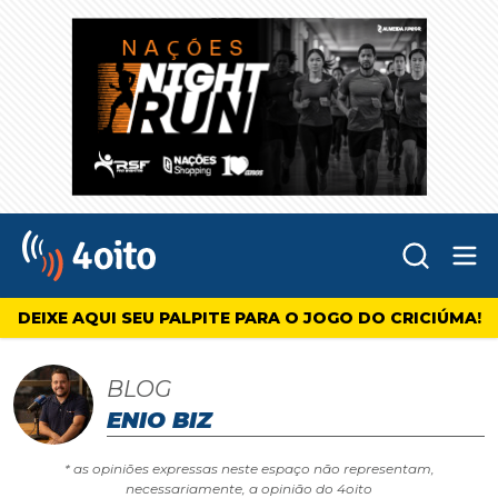
Abr
4oito
DEIXE AQUI SEU PALPITE PARA O JOGO DO CRICIÚMA!
BLOG
ENIO BIZ
* as opiniões expressas neste espaço não representam,
necessariamente, a opinião do 4oito