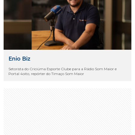
Enio Biz
Setorista do Criciúma Esporte Clube para a Rádio Som Maior e
Portal 4oito, repórter do Timaço Som Maior