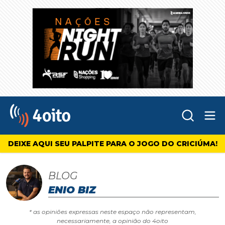
Abr
4oito
DEIXE AQUI SEU PALPITE PARA O JOGO DO CRICIÚMA!
BLOG
ENIO BIZ
* as opiniões expressas neste espaço não representam,
necessariamente, a opinião do 4oito