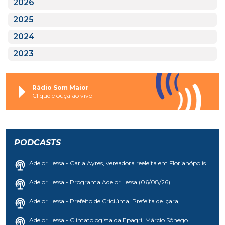
2026
2025
2024
2023
Rádio Som Maior
Clique e ouça ao vivo
PODCASTS
Adelor Lessa - Carla Ayres, vereadora reeleita em Florianópolis...
Adelor Lessa - Programa Adelor Lessa (06/08/26)
Adelor Lessa - Prefeito de Criciúma, Prefeita de Içara,...
Adelor Lessa - Climatologista da Epagri, Márcio Sônego