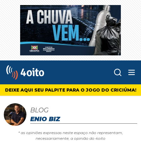
Abr
4oito
DEIXE AQUI SEU PALPITE PARA O JOGO DO CRICIÚMA!
BLOG
ENIO BIZ
* as opiniões expressas neste espaço não representam,
necessariamente, a opinião do 4oito