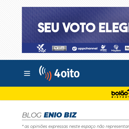
Abrir menu principal
4oito
BLOG
ENIO BIZ
* as opiniões expressas neste espaço não representa