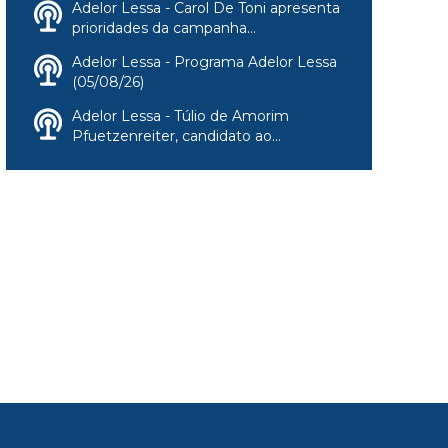
Adelor Lessa - Carol De Toni apresenta
prioridades da campanha...
Adelor Lessa - Programa Adelor Lessa
(05/08/26)
Adelor Lessa - Túlio de Amorim
Pfuetzenreiter, candidato ao...