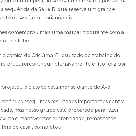
lay-offs da competição. Apesar do empate após sair na
 a sequência da Série B, que reserva um grande
ante do Avaí, em Florianópolis.
ermes comemorou mais uma marca importante com a
ido no clube
 a camisa do Criciúma. É resultado do trabalho do
re procurei contribuir ofensivamente e fico feliz por
projetou o clássico catarinense diante do Avaí.
 também conseguimos resultados importantes contra
acada, mas nosso grupo está preparado para fazer
xima e mantivermos a intensidade, temos totais
fora de casa”, completou.