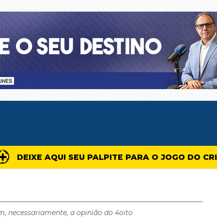
DEIXE AQUI SEU PALPITE PARA O JOGO DO CR
m, necessariamente, a opinião do 4oito