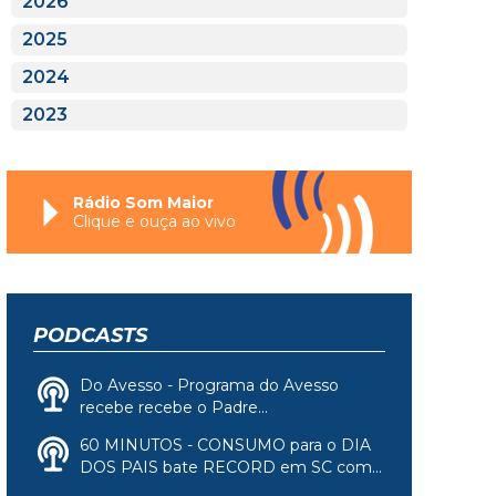
2026
2025
2024
2023
Rádio Som Maior
Clique e ouça ao vivo
PODCASTS
Do Avesso - Programa do Avesso
recebe recebe o Padre...
60 MINUTOS - CONSUMO para o DIA
DOS PAIS bate RECORD em SC com...