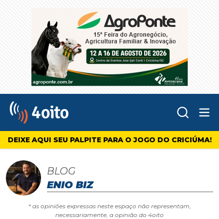
Abr
4oito
DEIXE AQUI SEU PALPITE PARA O JOGO DO CRICIÚMA!
BLOG
ENIO BIZ
* as opiniões expressas neste espaço não representam,
necessariamente, a opinião do 4oito