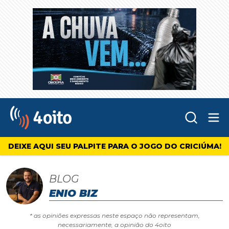
Abr
4oito
DEIXE AQUI SEU PALPITE PARA O JOGO DO CRICIÚMA!
BLOG
ENIO BIZ
* as opiniões expressas neste espaço não representam,
necessariamente, a opinião do 4oito