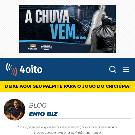
Abr
4oito
DEIXE AQUI SEU PALPITE PARA O JOGO DO CRICIÚMA!
BLOG
ENIO BIZ
* as opiniões expressas neste espaço não representam,
necessariamente, a opinião do 4oito