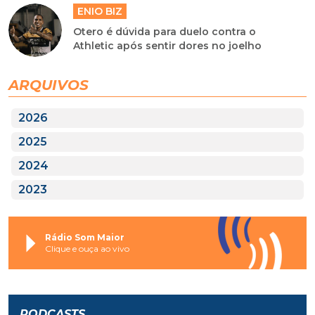
ENIO BIZ
Otero é dúvida para duelo contra o
Athletic após sentir dores no joelho
ARQUIVOS
2026
2025
2024
2023
Rádio Som Maior
Clique e ouça ao vivo
PODCASTS