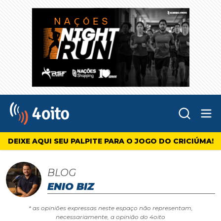
Abr
4oito
DEIXE AQUI SEU PALPITE PARA O JOGO DO CRICIÚMA!
BLOG
ENIO BIZ
* as opiniões expressas neste espaço não representam,
necessariamente, a opinião do 4oito