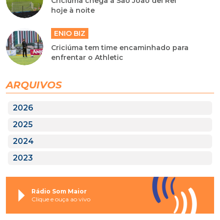
Criciúma chega a São João del Rei
hoje à noite
ENIO BIZ
Criciúma tem time encaminhado para
enfrentar o Athletic
ARQUIVOS
2026
2025
2024
2023
Rádio Som Maior
Clique e ouça ao vivo