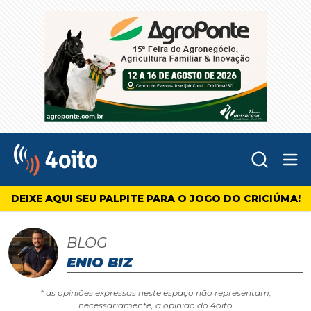
Abr
4oito
DEIXE AQUI SEU PALPITE PARA O JOGO DO CRICIÚMA!
BLOG
ENIO BIZ
* as opiniões expressas neste espaço não representam,
necessariamente, a opinião do 4oito