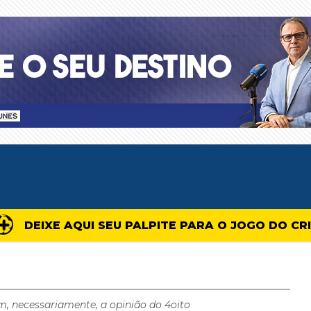
DEIXE AQUI SEU PALPITE PARA O JOGO DO CR
m, necessariamente, a opinião do 4oito