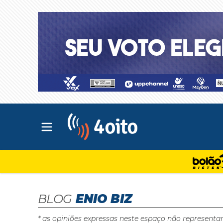
Abrir menu principal
4oito
BLOG
ENIO BIZ
* as opiniões expressas neste espaço não representa