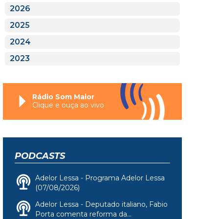
2026
2025
2024
2023
Rádio Som Maior
Clique e ouça ao vivo
PODCASTS
Adelor Lessa - Programa Adelor Lessa
(07/08/2026)
Adelor Lessa - Deputado italiano, Fabio
Porta comenta reforma da...