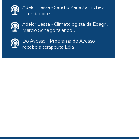
Adelor Lessa - Sandro Zanatta Trichez
- fundador e...
Adelor Lessa - Climatologista da Epagri,
Márcio Sônego falando...
Do Avesso - Programa do Avesso
recebe a terapeuta Léia...