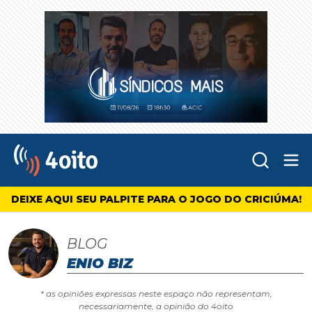
Abr
4oito
DEIXE AQUI SEU PALPITE PARA O JOGO DO CRICIÚMA!
BLOG
ENIO BIZ
* as opiniões expressas neste espaço não representam,
necessariamente, a opinião do 4oito