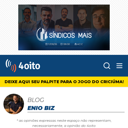
Abr
4oito
DEIXE AQUI SEU PALPITE PARA O JOGO DO CRICIÚMA!
BLOG
ENIO BIZ
* as opiniões expressas neste espaço não representam,
necessariamente, a opinião do 4oito