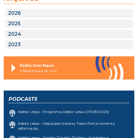
2026
2025
2024
2023
Rádio Som Maior
Clique e ouça ao vivo
PODCASTS
Adelor Lessa - Programa Adelor Lessa (07/08/2026)
Adelor Lessa - Deputado italiano, Fabio Porta comenta
reforma da...
Adelor Lessa - Sandro Zanatta Trichez - fundador e...