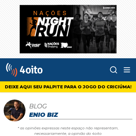
Abr
4oito
DEIXE AQUI SEU PALPITE PARA O JOGO DO CRICIÚMA!
BLOG
ENIO BIZ
* as opiniões expressas neste espaço não representam,
necessariamente, a opinião do 4oito