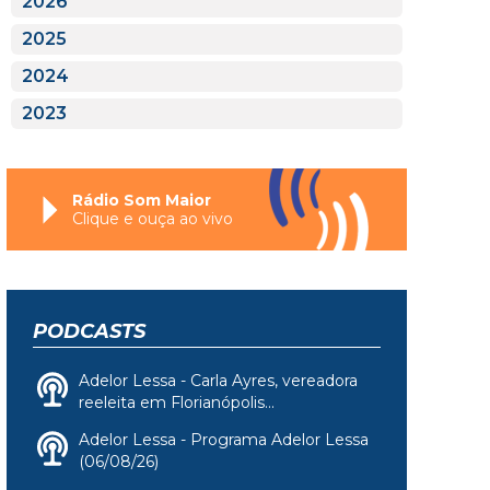
2026
2025
2024
2023
Rádio Som Maior
Clique e ouça ao vivo
PODCASTS
Adelor Lessa - Carla Ayres, vereadora
reeleita em Florianópolis...
Adelor Lessa - Programa Adelor Lessa
(06/08/26)