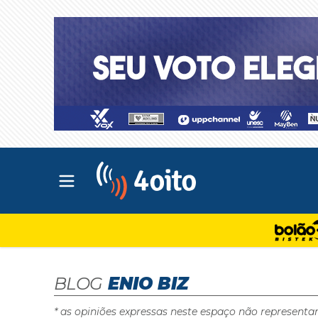
Abrir menu principal
4oito
BLOG
ENIO BIZ
* as opiniões expressas neste espaço não representa