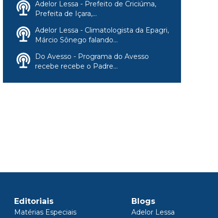
Adelor Lessa - Prefeito de Criciúma,
Prefeita de Içara,...
Adelor Lessa - Climatologista da Epagri,
Márcio Sônego falando...
Do Avesso - Programa do Avesso
recebe recebe o Padre...
Editoriais
Blogs
Matérias Especiais
Adelor Lessa