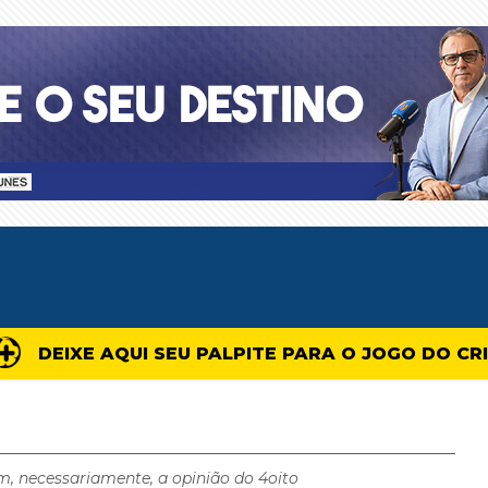
DEIXE AQUI SEU PALPITE PARA O JOGO DO CR
m, necessariamente, a opinião do 4oito