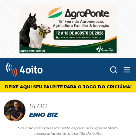
Abr
4oito
DEIXE AQUI SEU PALPITE PARA O JOGO DO CRICIÚMA!
BLOG
ENIO BIZ
* as opiniões expressas neste espaço não representam,
necessariamente, a opinião do 4oito