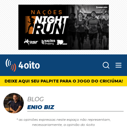
Abr
4oito
DEIXE AQUI SEU PALPITE PARA O JOGO DO CRICIÚMA!
BLOG
ENIO BIZ
* as opiniões expressas neste espaço não representam,
necessariamente, a opinião do 4oito