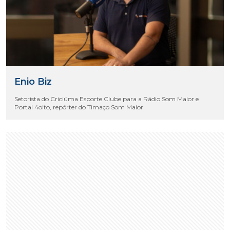
Enio Biz
Setorista do Criciúma Esporte Clube para a Rádio Som Maior e
Portal 4oito, repórter do Timaço Som Maior