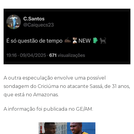
A outra especulação envolve uma possível
sondagem do Criciúma no atacante Sassá, de 31 anos,
que está no Amazonas.
A informação foi publicada no GE/AM.