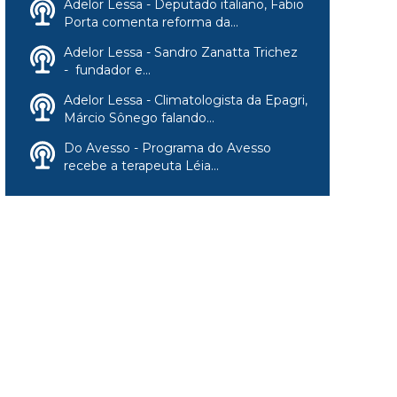
Adelor Lessa - Deputado italiano, Fabio
Porta comenta reforma da...
Adelor Lessa - Sandro Zanatta Trichez
- fundador e...
Adelor Lessa - Climatologista da Epagri,
Márcio Sônego falando...
Do Avesso - Programa do Avesso
recebe a terapeuta Léia...