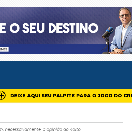
DEIXE AQUI SEU PALPITE PARA O JOGO DO CR
m, necessariamente, a opinião do 4oito