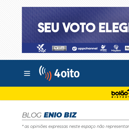
Abrir menu principal
4oito
BLOG
ENIO BIZ
* as opiniões expressas neste espaço não representa