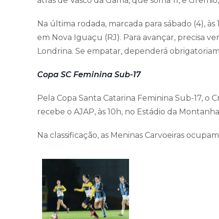
atrás de Vasco da Gama, que soma 11, e Grêmio,
Na última rodada, marcada para sábado (4), às 1
em Nova Iguaçu (RJ). Para avançar, precisa ve
Londrina. Se empatar, dependerá obrigatoria
Copa SC Feminina Sub-17
Pela Copa Santa Catarina Feminina Sub-17, o Cr
recebe o AJAP, às 10h, no Estádio da Montanh
Na classificação, as Meninas Carvoeiras ocupam 