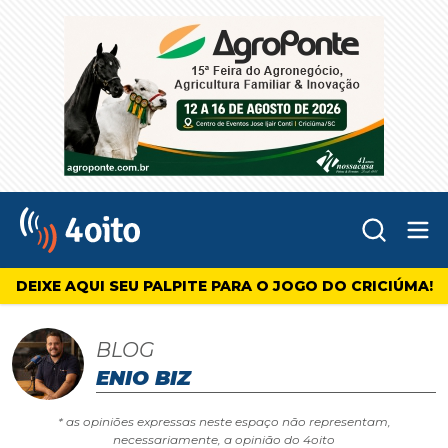
Abr
4oito
DEIXE AQUI SEU PALPITE PARA O JOGO DO CRICIÚMA!
BLOG
ENIO BIZ
* as opiniões expressas neste espaço não representam,
necessariamente, a opinião do 4oito