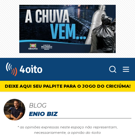
Abr
4oito
DEIXE AQUI SEU PALPITE PARA O JOGO DO CRICIÚMA!
BLOG
ENIO BIZ
* as opiniões expressas neste espaço não representam,
necessariamente, a opinião do 4oito