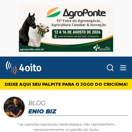
Abr
4oito
DEIXE AQUI SEU PALPITE PARA O JOGO DO CRICIÚMA!
BLOG
ENIO BIZ
* as opiniões expressas neste espaço não representam,
necessariamente, a opinião do 4oito