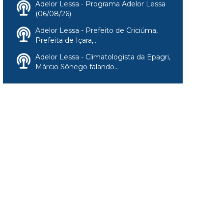
Adelor Lessa - Programa Adelor Lessa
(06/08/26)
Adelor Lessa - Prefeito de Criciúma,
Prefeita de Içara,...
Adelor Lessa - Climatologista da Epagri,
Márcio Sônego falando...