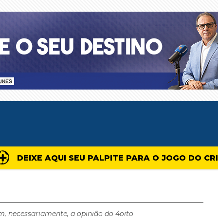
DEIXE AQUI SEU PALPITE PARA O JOGO DO CR
m, necessariamente, a opinião do 4oito