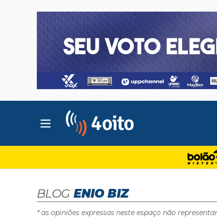
Abrir menu principal
4oito
BLOG
ENIO BIZ
* as opiniões expressas neste espaço não representa