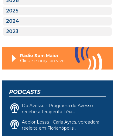
2026
2025
2024
2023
Rádio Som Maior
Clique e ouça ao vivo
PODCASTS
Do Avesso - Programa do Avesso
recebe a terapeuta Léia...
Adelor Lessa - Carla Ayres, vereadora
reeleita em Florianópolis...