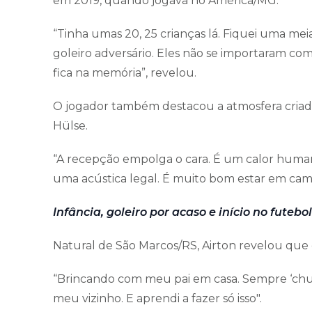
em 2019, quando jogava no América/MG.
“Tinha umas 20, 25 crianças lá. Fiquei uma mei
goleiro adversário. Eles não se importaram com i
fica na memória”, revelou.
O jogador também destacou a atmosfera criada 
Hülse.
“A recepção empolga o cara. É um calor human
uma acústica legal. É muito bom estar em camp
Infância, goleiro por acaso e início no futebol
Natural de São Marcos/RS, Airton revelou que
“Brincando com meu pai em casa. Sempre ‘chu
meu vizinho. E aprendi a fazer só isso".