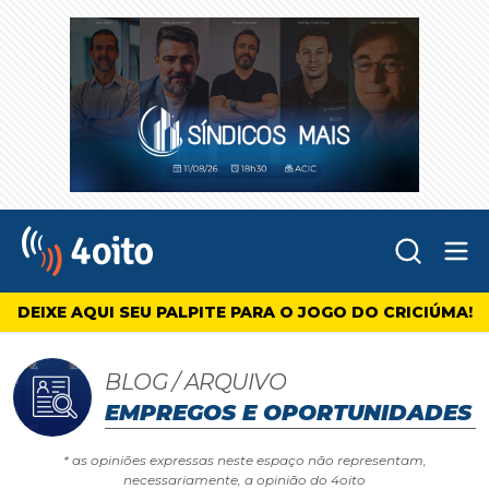
Abr
4oito
DEIXE AQUI SEU PALPITE PARA O JOGO DO CRICIÚMA!
BLOG / ARQUIVO
EMPREGOS E OPORTUNIDADES
* as opiniões expressas neste espaço não representam,
necessariamente, a opinião do 4oito